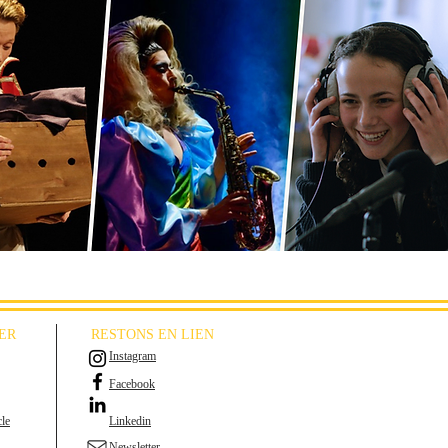
ER
RESTONS EN LIEN
Instagram
Facebook
le
Linkedin
Newsletter