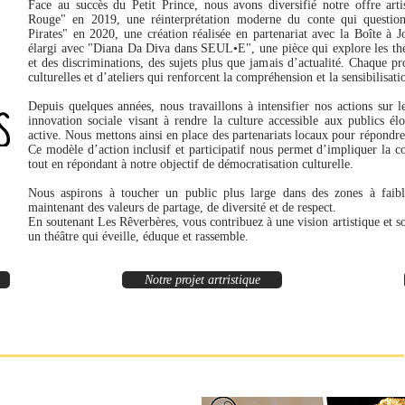
Face au succès du Petit Prince, nous avons diversifié notre offre art
Rouge" en 2019, une réinterprétation moderne du conte qui questio
Pirates" en 2020, une création réalisée en partenariat avec la Boîte à J
élargi avec "Diana Da Diva dans SEUL•E", une pièce qui explore les thé
et des discriminations, des sujets plus que jamais d’actualité. Chaque 
culturelles et d’ateliers qui renforcent la compréhension et la sensibilisati
Depuis quelques années, nous travaillons à intensifier nos actions sur l
innovation sociale visant à rendre la culture accessible aux publics él
active. Nous mettons ainsi en place des partenariats locaux pour répondre
Ce modèle d’action inclusif et participatif nous permet d’impliquer la c
tout en répondant à notre objectif de démocratisation culturelle.
Nous aspirons à toucher un public plus large dans des zones à faible
maintenant des valeurs de partage, de diversité et de respect.
En soutenant Les Rêverbères, vous contribuez à une vision artistique et so
un théâtre qui éveille, éduque et rassemble.
Notre projet artristique