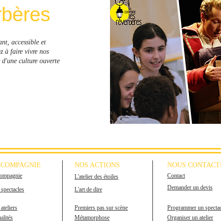
rbères
nt, accessible et
à faire vivre nos
 d'une culture ouverte
 COMPAGNIE
NOS ACTIONS
NOUS CONTACT
compagnie
Contact
L'atelier des étoiles
Demander un devis
spectacles
L'art de dire
ateliers
Premiers pas sur scène
Programmer un spectac
alités
Métamorphose
Organiser un atelier